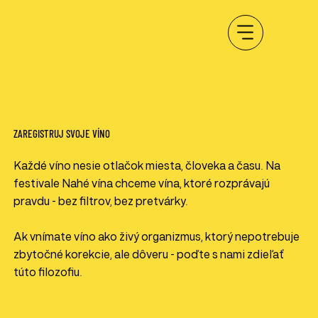
ZAREGISTRUJ SVOJE VÍNO
Každé víno nesie otlačok miesta, človeka a času. Na
festivale Nahé vína chceme vína, ktoré rozprávajú
pravdu - bez filtrov, bez pretvárky.
Ak vnímate víno ako živý organizmus, ktorý nepotrebuje
zbytočné korekcie, ale dôveru - poďte s nami zdieľať
túto filozofiu.