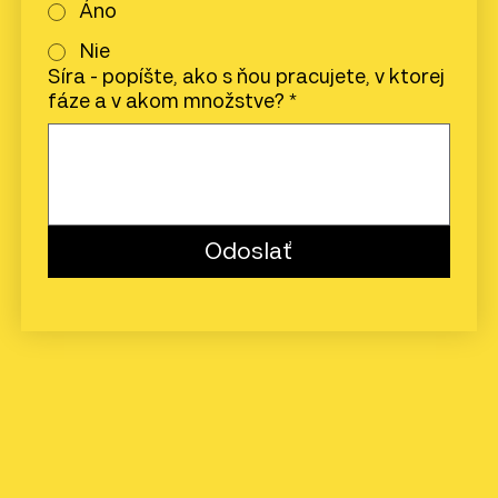
Áno
Nie
Síra - popíšte, ako s ňou pracujete, v ktorej
fáze a v akom množstve?
*
Odoslať